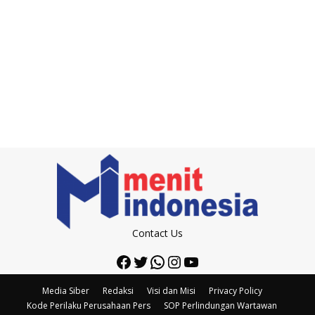
Contact Us
Facebook
Twitter
WhatsApp
Instagram
YouTube
Media Siber
Redaksi
Visi dan Misi
Privacy Policy
Kode Perilaku Perusahaan Pers
SOP Perlindungan Wartawan