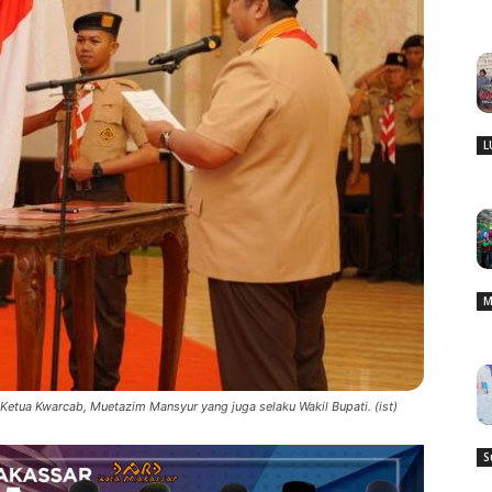
L
M
Ketua Kwarcab, Muetazim Mansyur yang juga selaku Wakil Bupati. (ist)
S