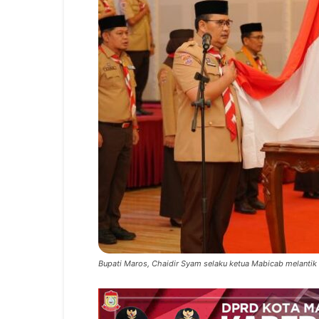
Bupati Maros, Chaidir Syam selaku ketua Mabicab melantik 