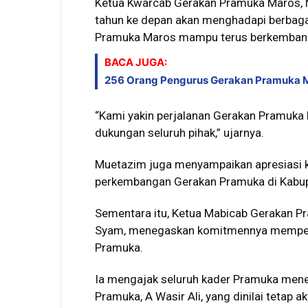
Ketua Kwarcab Gerakan Pramuka Maros,
tahun ke depan akan menghadapi berbagai
Pramuka Maros mampu terus berkembang
BACA JUGA:
256 Orang Pengurus Gerakan Pramuka Mar
“Kami yakin perjalanan Gerakan Pramuka
dukungan seluruh pihak,” ujarnya.
Muetazim juga menyampaikan apresiasi 
perkembangan Gerakan Pramuka di Kabu
Sementara itu, Ketua Mabicab Gerakan P
Syam
, menegaskan komitmennya memperku
Pramuka.
Ia mengajak seluruh kader Pramuka mene
Pramuka,
A Wasir Ali
, yang dinilai tetap a