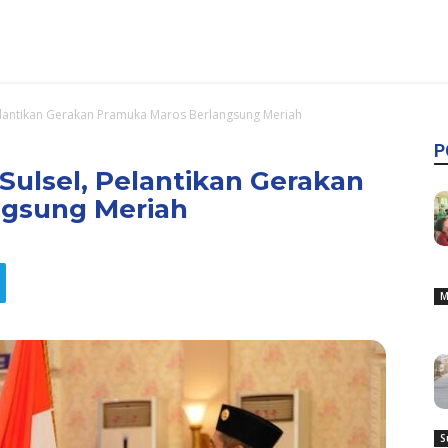
Pelantikan Gerakan Pramuka Maros Berlangsung Meriah
P
Sulsel, Pelantikan Gerakan
ngsung Meriah
M
S