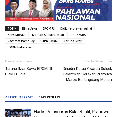
TOPIK
Bima Arya
BPOM RI
Didit Herdiawan Ashaf
Helvi Moraza
Maman Abdurrahman
PRO-KESRA
Rachmat Pambudy
SAPA UMKM
Taruna Ikrar
UMKM Indonesia
Berita Sebelumnya
Berita Selanjutnya
Taruna Ikrar Bawa BPOM RI
Dihadiri Ketua Kwarda Sulsel,
Diakui Dunia
Pelantikan Gerakan Pramuka
Maros Berlangsung Meriah
ARTIKEL TERKAIT
DARI PENULIS
Hadiri Peluncuran Buku Bahlil, Prabowo: