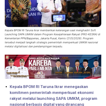
Kepala BPOM RI Taruna Ikrar memberikan keterangan saat menghadiri Soft
Launching SAPA UMKM dalam Program Kesejahteraan Rakyat (PRO-KESRA) di
Kementerian PPN/Bappenas, Jakarta Pusat, Kamis (21/5/2026). Program
tersebut menjadi langkah strategis pemerintah memperkuat UMKM nasional
melalui digitalisasi dan pendampingan terpadu.
Kepala BPOM RI Taruna Ikrar menegaskan
komitmen pemerintah memperkuat ekonomi
rakyat melalui launching SAPA UMKM, program
nasional berbasis digital yang dirancang