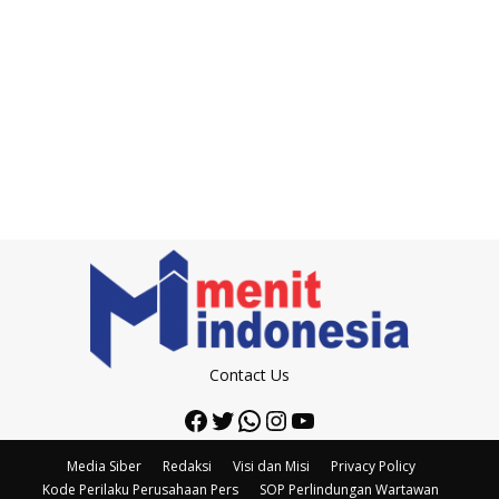
Contact Us
Facebook
Twitter
WhatsApp
Instagram
YouTube
Media Siber
Redaksi
Visi dan Misi
Privacy Policy
Kode Perilaku Perusahaan Pers
SOP Perlindungan Wartawan