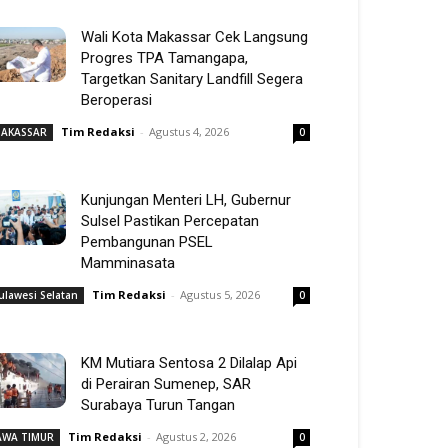
Wali Kota Makassar Cek Langsung
Progres TPA Tamangapa,
Targetkan Sanitary Landfill Segera
Beroperasi
Tim Redaksi
-
Agustus 4, 2026
AKASSAR
0
Kunjungan Menteri LH, Gubernur
Sulsel Pastikan Percepatan
Pembangunan PSEL
Mamminasata
Tim Redaksi
-
Agustus 5, 2026
ulawesi Selatan
0
KM Mutiara Sentosa 2 Dilalap Api
di Perairan Sumenep, SAR
Surabaya Turun Tangan
Tim Redaksi
-
Agustus 2, 2026
AWA TIMUR
0