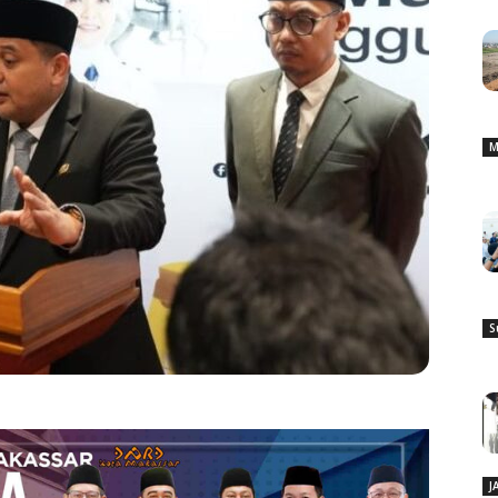
M
S
J