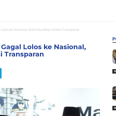
Lolos ke Nasional, Wali Kota Minta Seleksi Transparan
P
Gagal Lolos ke Nasional,
si Transparan
M
M