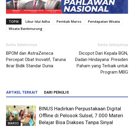
TOPIK
Libur Idul Adha
Pemkab Maros
Pendapatan Wisata
Wisata Bantimurung
Berita Sebelumnya
Berita Selanjutnya
BPOM dan AstraZeneca
Dicopot Dari Kepala BGN,
Percepat Obat Inovatif, Taruna
Dadan Hindayana: Presiden
Ikrar Bidik Standar Dunia
Paham yang Terbaik untuk
Program MBG
ARTIKEL TERKAIT
DARI PENULIS
BINUS Hadirkan Perpustakaan Digital
Offline di Pelosok Sulsel, 7.000 Materi
Belajar Bisa Diakses Tanpa Sinyal
MAROS