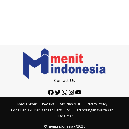
Contact Us
Facebook
Twitter
WhatsApp
Instagram
YouTube
Media Siber
Redaksi
Visi dan Misi
Privacy Policy
Kode Perilaku Perusahaan Pers
SOP Perlindungan Wartawan
Disclaimer
© menitindonesia @2020