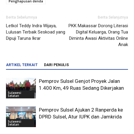
Penghapusan denda
Berita Sebelumnya
Berita Selanjutnya
Letkol Teddy Indra Wijaya,
PKK Makassar Dorong Literasi
Lulusan Terbaik Seskoad yang
Digital Keluarga, Orang Tua
Dipuji Taruna Ikrar
Diminta Awasi Aktivitas Online
Anak
ARTIKEL TERKAIT
DARI PENULIS
Pemprov Sulsel Genjot Proyek Jalan
1.400 Km, 49 Ruas Sedang Dikerjakan
Sulawesi
Selatan
Pemprov Sulsel Ajukan 2 Ranperda ke
DPRD Sulsel, Atur IUPK dan Jamkrida
Sulawesi
Selatan