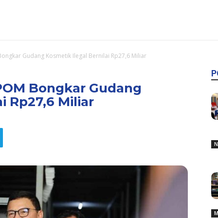
ongkar Gudang Kosmetik Ilegal Bernilai Rp27,6 Miliar
P
BPOM Bongkar Gudang
i Rp27,6 Miliar
N
M