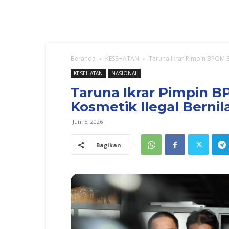
Beranda
KESEHATAN
Taruna Ikrar Pimpin BPOM B
KESEHATAN
NASIONAL
Taruna Ikrar Pimpin 
Kosmetik Ilegal Bernila
Juni 5, 2026
Bagikan