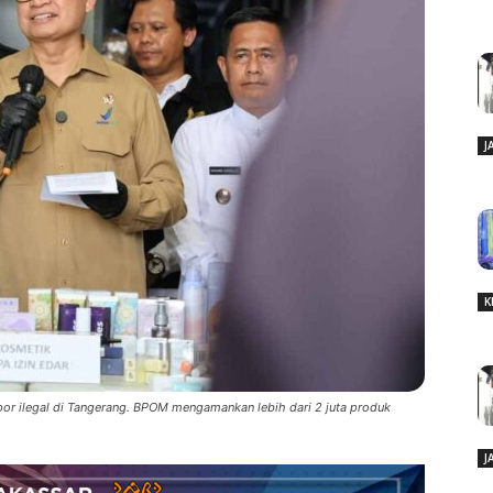
J
K
r ilegal di Tangerang. BPOM mengamankan lebih dari 2 juta produk
J