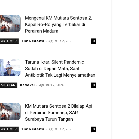
Mengenal KM Mutiara Sentosa 2,
Kapal Ro-Ro yang Terbakar di
Perairan Madura
Tim Redaksi
-
Agustus 2, 2026
AWA TIMUR
0
Taruna Ikrar: Silent Pandemic
Sudah di Depan Mata, Saat
Antibiotik Tak Lagi Menyelamatkan
Redaksi
-
Agustus 2, 2026
ESEHATAN
0
KM Mutiara Sentosa 2 Dilalap Api
di Perairan Sumenep, SAR
Surabaya Turun Tangan
Tim Redaksi
-
Agustus 2, 2026
AWA TIMUR
0