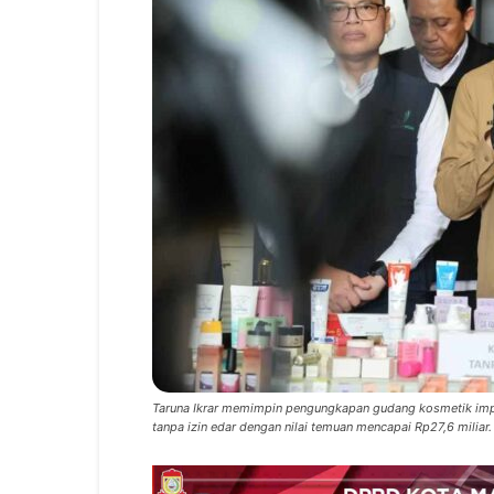
Taruna Ikrar memimpin pengungkapan gudang kosmetik impo
tanpa izin edar dengan nilai temuan mencapai Rp27,6 miliar.