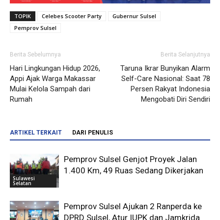
TOPIK
Celebes Scooter Party
Gubernur Sulsel
Pemprov Sulsel
Berita Sebelumnya
Berita Selanjutnya
Hari Lingkungan Hidup 2026,
Taruna Ikrar Bunyikan Alarm
Appi Ajak Warga Makassar
Self-Care Nasional: Saat 78
Mulai Kelola Sampah dari
Persen Rakyat Indonesia
Rumah
Mengobati Diri Sendiri
ARTIKEL TERKAIT
DARI PENULIS
Pemprov Sulsel Genjot Proyek Jalan
1.400 Km, 49 Ruas Sedang Dikerjakan
Sulawesi
Selatan
Pemprov Sulsel Ajukan 2 Ranperda ke
DPRD Sulsel, Atur IUPK dan Jamkrida