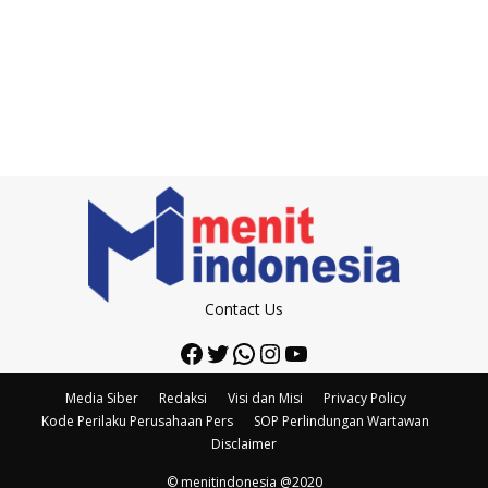
Contact Us
Facebook
Twitter
WhatsApp
Instagram
YouTube
Media Siber
Redaksi
Visi dan Misi
Privacy Policy
Kode Perilaku Perusahaan Pers
SOP Perlindungan Wartawan
Disclaimer
© menitindonesia @2020