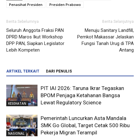
Penasihat Presiden
Presiden Prabowo
Berita Sebelumnya
Berita Selanjutnya
Seluruh Anggota Fraksi PAN
Menuju Sanitary Landfill,
DPRD Maros Ikut Workshop
Pemkot Makassar Jelaskan
DPP PAN, Siapkan Legislator
Fungsi Tanah Urug di TPA
Lebih Kompeten
Antang
ARTIKEL TERKAIT
DARI PENULIS
PIT IAI 2026: Taruna Ikrar Tegaskan
BPOM Penjaga Ketahanan Bangsa
Lewat Regulatory Science
KESEHATAN
Pemerintah Luncurkan Asta Mandala
SMK Go Global, Target Cetak 500 Ribu
Pekerja Migran Terampil
NASIONAL