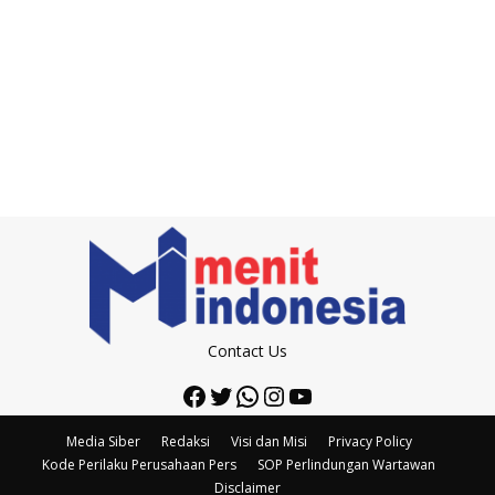
Contact Us
Facebook
Twitter
WhatsApp
Instagram
YouTube
Media Siber
Redaksi
Visi dan Misi
Privacy Policy
Kode Perilaku Perusahaan Pers
SOP Perlindungan Wartawan
Disclaimer