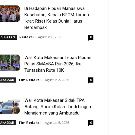
Di Hadapan Ribuan Mahasiswa
Kesehatan, Kepala BPOM Taruna
Ikrar: Riset Kelas Dunia Harus
Berdampak...
Redaksi
-
Agustus 6, 2026
ESEHATAN
0
Wali Kota Makassar Lepas Ribuan
Pelari SMAnSA Run 2026, Ikut
Tuntaskan Rute 10K
Tim Redaksi
-
Agustus 2, 2026
AKASSAR
0
Wali Kota Makassar Sidak TPA
Antang, Soroti Kolam Lindi hingga
Manajemen yang Amburadul
Tim Redaksi
-
Agustus 5, 2026
AKASSAR
0