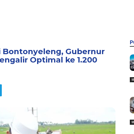
P
i Bontonyeleng, Gubernur
engalir Optimal ke 1.200
M
M