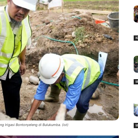
K
M
g Irigasi Bontonyeleng di Bulukumba. (ist)
M