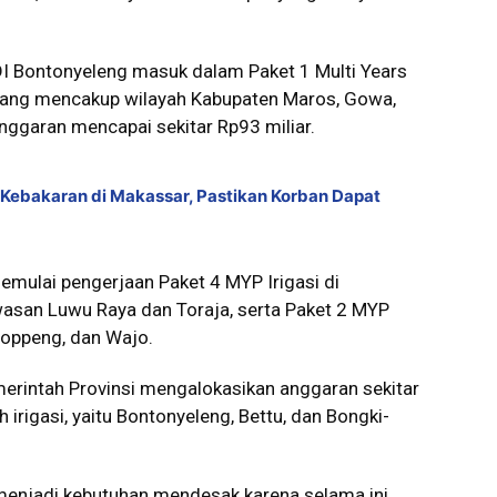
 DI Bontonyeleng masuk dalam Paket 1 Multi Years
si yang mencakup wilayah Kabupaten Maros, Gowa,
anggaran mencapai sekitar Rp93 miliar.
 Kebakaran di Makassar, Pastikan Korban Dapat
emulai pengerjaan Paket 4 MYP Irigasi di
asan Luwu Raya dan Toraja, serta Paket 2 MYP
Soppeng, dan Wajo.
erintah Provinsi mengalokasikan anggaran sekitar
h irigasi, yaitu Bontonyeleng, Bettu, dan Bongki-
t menjadi kebutuhan mendesak karena selama ini