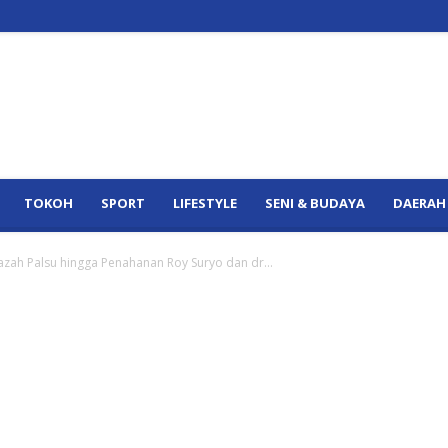
TOKOH
SPORT
LIFESTYLE
SENI & BUDAYA
DAERAH
jazah Palsu hingga Penahanan Roy Suryo dan dr...