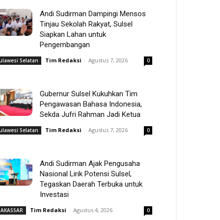
Andi Sudirman Dampingi Mensos
Tinjau Sekolah Rakyat, Sulsel
Siapkan Lahan untuk
Pengembangan
Tim Redaksi
-
Agustus 7, 2026
ulawesi Selatan
0
Gubernur Sulsel Kukuhkan Tim
Pengawasan Bahasa Indonesia,
Sekda Jufri Rahman Jadi Ketua
Tim Redaksi
-
Agustus 7, 2026
ulawesi Selatan
0
Andi Sudirman Ajak Pengusaha
Nasional Lirik Potensi Sulsel,
Tegaskan Daerah Terbuka untuk
Investasi
Tim Redaksi
-
Agustus 4, 2026
AKASSAR
0