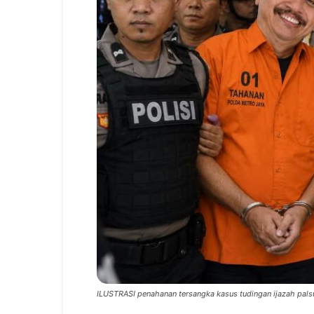
ILUSTRASI penahanan tersangka kasus tudingan ijazah palsu