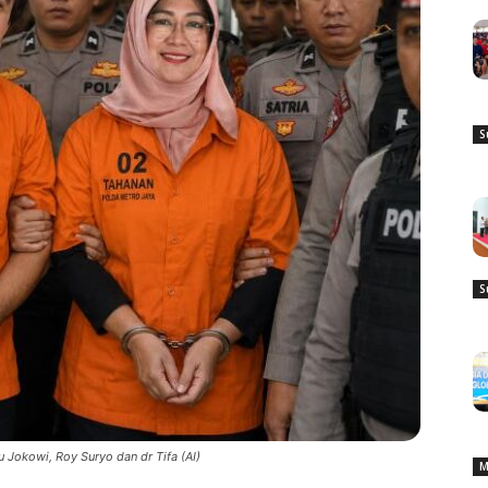
S
S
 Jokowi, Roy Suryo dan dr Tifa (AI)
M