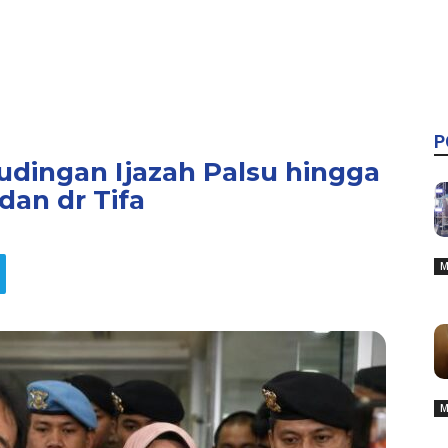
P
udingan Ijazah Palsu hingga
an dr Tifa
M
M