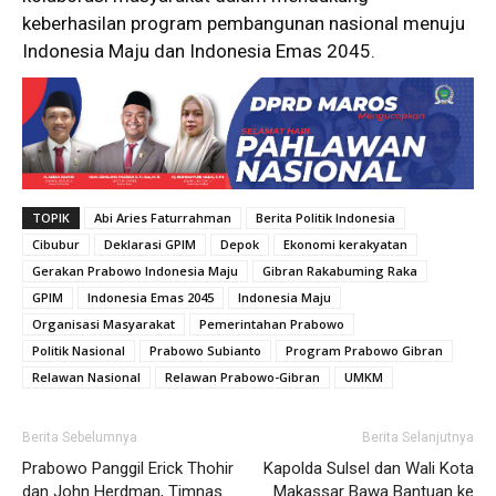
keberhasilan program pembangunan nasional menuju
Indonesia Maju dan Indonesia Emas 2045.
TOPIK
Abi Aries Faturrahman
Berita Politik Indonesia
Cibubur
Deklarasi GPIM
Depok
Ekonomi kerakyatan
Gerakan Prabowo Indonesia Maju
Gibran Rakabuming Raka
GPIM
Indonesia Emas 2045
Indonesia Maju
Organisasi Masyarakat
Pemerintahan Prabowo
Politik Nasional
Prabowo Subianto
Program Prabowo Gibran
Relawan Nasional
Relawan Prabowo-Gibran
UMKM
Berita Sebelumnya
Berita Selanjutnya
Prabowo Panggil Erick Thohir
Kapolda Sulsel dan Wali Kota
dan John Herdman, Timnas
Makassar Bawa Bantuan ke