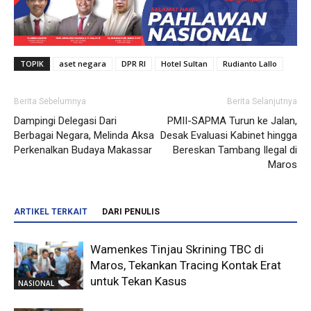
TOPIK
aset negara
DPR RI
Hotel Sultan
Rudianto Lallo
Berita Sebelumnya
Berita Selanjutnya
Dampingi Delegasi Dari
PMII-SAPMA Turun ke Jalan,
Berbagai Negara, Melinda Aksa
Desak Evaluasi Kabinet hingga
Perkenalkan Budaya Makassar
Bereskan Tambang Ilegal di
Maros
ARTIKEL TERKAIT
DARI PENULIS
Wamenkes Tinjau Skrining TBC di
Maros, Tekankan Tracing Kontak Erat
untuk Tekan Kasus
NASIONAL