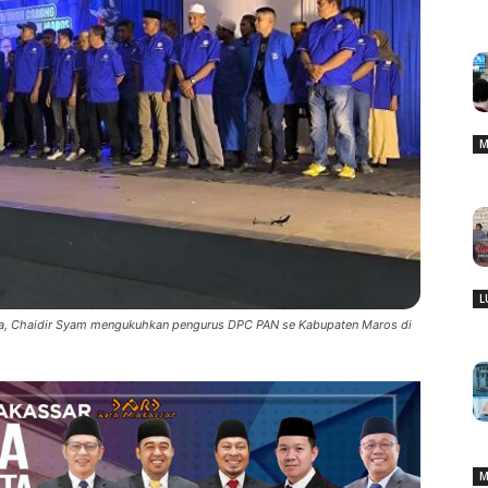
M
L
nya, Chaidir Syam mengukuhkan pengurus DPC PAN se Kabupaten Maros di
M