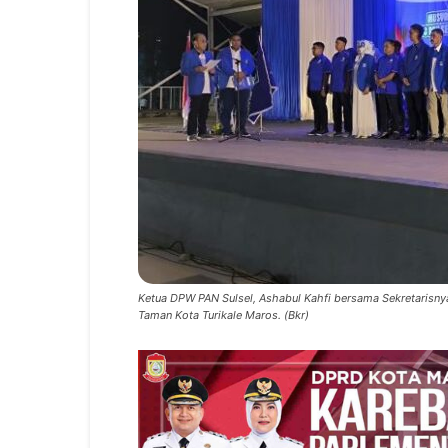
Ketua DPW PAN Sulsel, Ashabul Kahfi bersama Sekretaris
Taman Kota Turikale Maros. (Bkr)