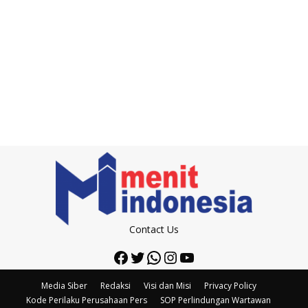
Contact Us
Facebook
Twitter
WhatsApp
Instagram
YouTube
Media Siber
Redaksi
Visi dan Misi
Privacy Policy
Kode Perilaku Perusahaan Pers
SOP Perlindungan Wartawan