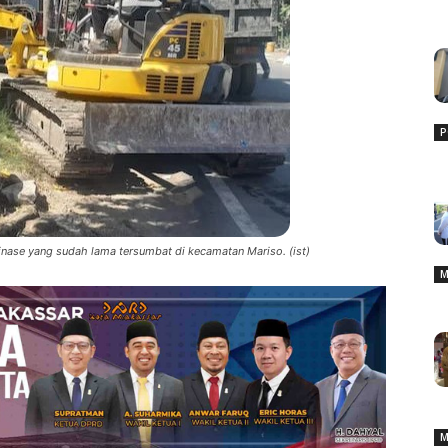
P
nase yang sudah lama tersumbat di kecamatan Mariso. (ist)
M
M