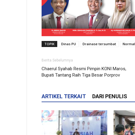
TOPIK
Dinas PU
Drainase tersumbat
Normal
Berita Sebelumnya
Chaerul Syahab Resmi Pimpin KONI Maros,
Bupati Tantang Raih Tiga Besar Porprov
ARTIKEL TERKAIT
DARI PENULIS