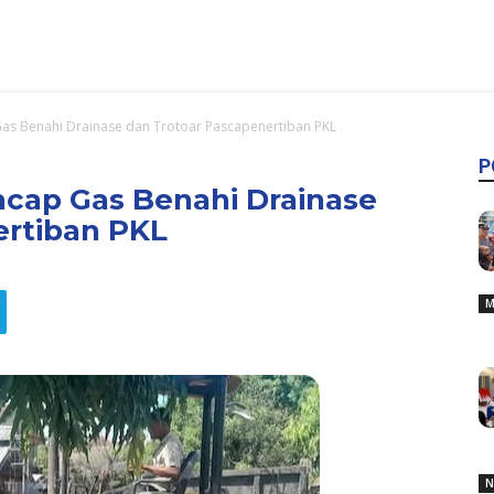
as Benahi Drainase dan Trotoar Pascapenertiban PKL
P
ncap Gas Benahi Drainase
ertiban PKL
M
N