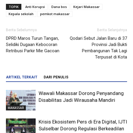
TOPIK
Anti Korupsi
Dana bos
Kejari Makassar
Kepala sekolah
pemkot makassar
Berita Sebelumnya
Berita Selanjutnya
DPRD Maros Turun Tangan,
Qodari Sebut Jalan Baru di 37
Selidiki Dugaan Kebocoran
Provinsi Jadi Bukti
Retribusi Parkir Mie Gacoan
Pembangunan Tak Lagi
Terpusat di Kota
ARTIKEL TERKAIT
DARI PENULIS
Wawali Makassar Dorong Penyandang
Disabilitas Jadi Wirausaha Mandiri
MAKASSAR
Krisis Ekosistem Pers di Era Digital, IJTI
Sulselbar Dorong Regulasi Berkeadilan