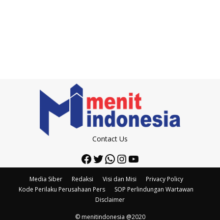
Contact Us
Facebook
Twitter
WhatsApp
Instagram
YouTube
Media Siber
Redaksi
Visi dan Misi
Privacy Policy
Kode Perilaku Perusahaan Pers
SOP Perlindungan Wartawan
Disclaimer
© menitindonesia @2020