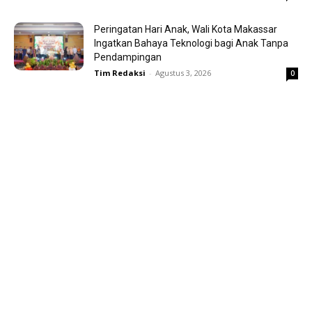
Peringatan Hari Anak, Wali Kota Makassar
Ingatkan Bahaya Teknologi bagi Anak Tanpa
Pendampingan
Tim Redaksi
-
Agustus 3, 2026
0