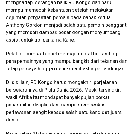
menghadapi serangan balik RD Kongo dan baru
mampu memecah kebuntuan setelah melakukan
sejumlah pergantian pemain pada babak kedua.
Anthony Gordon menjadi salah satu pemain pengganti
yang memberi dampak besar dengan menyumbang
assist untuk gol pertama Kane.
Pelatih Thomas Tuchel memuji mental bertanding
para pemainnya yang mampu bangkit dari tekanan dan
tetap percaya hingga menit-menit akhir pertandingan.
Di sisi lain, RD Kongo harus mengakhiri perjalanan
bersejarahnya di Piala Dunia 2026. Meski tersingkir,
wakil Afrika itu mendapat banyak pujian berkat
penampilan disiplin dan mampu memberikan
perlawanan sengit kepada salah satu kandidat juara
dunia.
Pada babak 16 besar nanti, Inggris sudah ditunggu