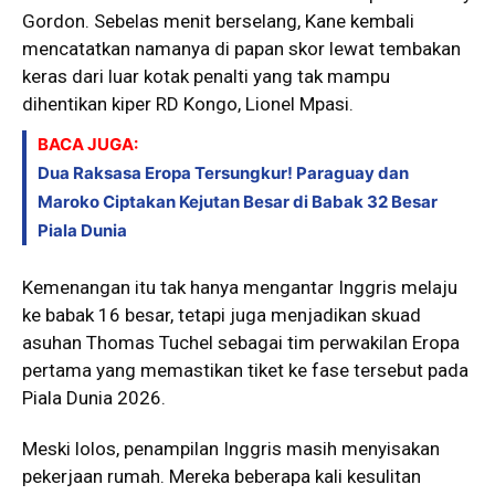
Gordon. Sebelas menit berselang, Kane kembali
mencatatkan namanya di papan skor lewat tembakan
keras dari luar kotak penalti yang tak mampu
dihentikan kiper RD Kongo, Lionel Mpasi.
BACA JUGA:
Dua Raksasa Eropa Tersungkur! Paraguay dan
Maroko Ciptakan Kejutan Besar di Babak 32 Besar
Piala Dunia
Kemenangan itu tak hanya mengantar Inggris melaju
ke babak 16 besar, tetapi juga menjadikan skuad
asuhan Thomas Tuchel sebagai tim perwakilan Eropa
pertama yang memastikan tiket ke fase tersebut pada
Piala Dunia 2026.
Meski lolos, penampilan Inggris masih menyisakan
pekerjaan rumah. Mereka beberapa kali kesulitan