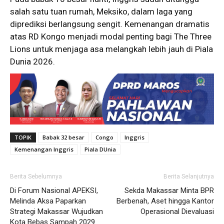
salah satu tuan rumah, Meksiko, dalam laga yang
diprediksi berlangsung sengit. Kemenangan dramatis
atas RD Kongo menjadi modal penting bagi The Three
Lions untuk menjaga asa melangkah lebih jauh di Piala
Dunia 2026.
TOPIK
Babak 32 besar
Congo
Inggris
Kemenangan Inggris
Piala DUnia
Berita Sebelumnya
Berita Selanjutnya
Di Forum Nasional APEKSI,
Sekda Makassar Minta BPR
Melinda Aksa Paparkan
Berbenah, Aset hingga Kantor
Strategi Makassar Wujudkan
Operasional Dievaluasi
Kota Bebas Sampah 2029