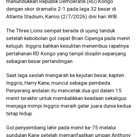
menundukkan Republik Demokratik (RD) Kongo
dengan skor dramatis 2-1 pada laga 32 besar di
Atlanta Stadium, Kamis (2/7/2026) dini hari WIB.
The Three Lions sempat berada di ujung tanduk
setelah kebobolan gol cepat Brian Cipenga pada menit
ketujuh. Inggris bahkan kesulitan menembus rapatnya
pertahanan RD Kongo yang tampil disiplin sepanjang
sebagian besar pertandingan.
Saat laga seolah mengarah ke kejutan besar, kapten
Inggris, Harry Kane, muncul sebagai pembeda.
Penyerang andalan itu mencetak dua gol dalam 15
menit terakhir untuk membalikkan keadaan sekaligus
menjaga mimpi Inggris meraih gelar juara dunia kedua
tetap hidup.
Gol penyeimbang lahir pada menit ke-75 melalui
sundulan Kane setelah memanfaatkan umpan Anthony