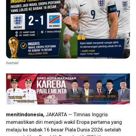
Ilustrasi
menitindonesia,
JAKARTA — Timnas Inggris
memastikan diri menjadi wakil Eropa pertama yang
melaju ke babak 16 besar Piala Dunia 2026 setelah