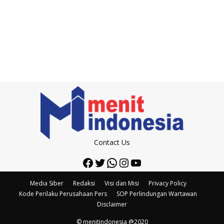
Contact Us
Facebook
Twitter
WhatsApp
Instagram
YouTube
Media Siber
Redaksi
Visi dan Misi
Privacy Policy
Kode Perilaku Perusahaan Pers
SOP Perlindungan Wartawan
Disclaimer
© menitindonesia @2020