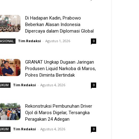
Di Hadapan Kadin, Prabowo
Beberkan Alasan Indonesia
Dipercaya dalam Diplomasi Global
Tim Redaksi
-
Agustus 1, 2026
ASIONAL
0
GRANAT Ungkap Dugaan Jaringan
Produsen Liquid Narkoba di Maros,
Polres Diminta Bertindak
Tim Redaksi
-
Agustus 4, 2026
UKUM
0
Rekonstruksi Pembunuhan Driver
Ojol di Maros Digelar, Tersangka
Peragakan 24 Adegan
Tim Redaksi
-
Agustus 4, 2026
UKUM
0