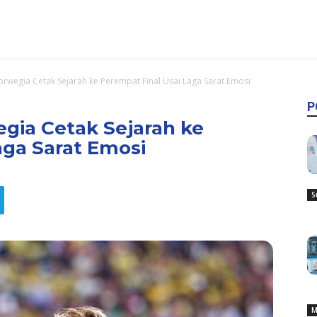
rwegia Cetak Sejarah ke Perempat Final Usai Laga Sarat Emosi
P
gia Cetak Sejarah ke
aga Sarat Emosi
S
M