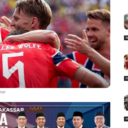
N
H
ist)
H