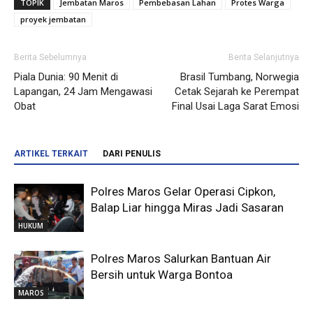
TOPIK
Jembatan Maros
Pembebasan Lahan
Protes Warga
proyek jembatan
Berita Sebelumnya
Berita Selanjutnya
Piala Dunia: 90 Menit di
Brasil Tumbang, Norwegia
Lapangan, 24 Jam Mengawasi
Cetak Sejarah ke Perempat
Obat
Final Usai Laga Sarat Emosi
ARTIKEL TERKAIT
DARI PENULIS
Polres Maros Gelar Operasi Cipkon,
Balap Liar hingga Miras Jadi Sasaran
HUKUM
Polres Maros Salurkan Bantuan Air
Bersih untuk Warga Bontoa
MAROS