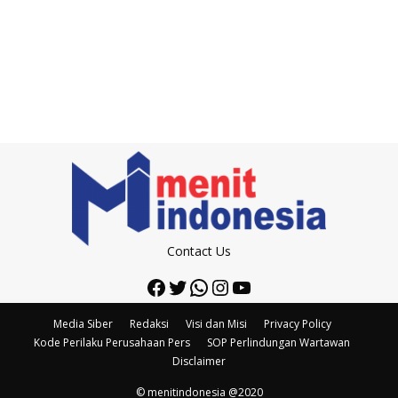
Contact Us
Facebook
Twitter
WhatsApp
Instagram
YouTube
Media Siber
Redaksi
Visi dan Misi
Privacy Policy
Kode Perilaku Perusahaan Pers
SOP Perlindungan Wartawan
Disclaimer
© menitindonesia @2020