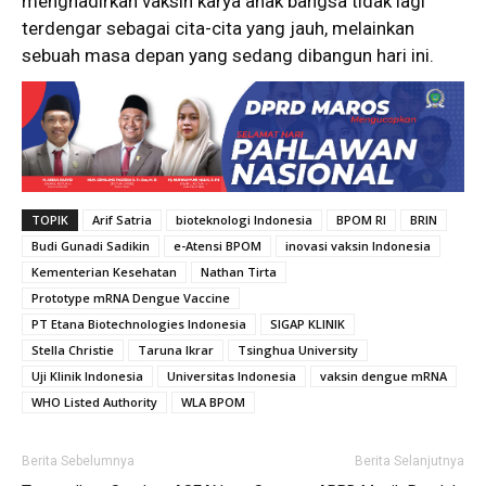
menghadirkan vaksin karya anak bangsa tidak lagi
terdengar sebagai cita-cita yang jauh, melainkan
sebuah masa depan yang sedang dibangun hari ini.
TOPIK
Arif Satria
bioteknologi Indonesia
BPOM RI
BRIN
Budi Gunadi Sadikin
e-Atensi BPOM
inovasi vaksin Indonesia
Kementerian Kesehatan
Nathan Tirta
Prototype mRNA Dengue Vaccine
PT Etana Biotechnologies Indonesia
SIGAP KLINIK
Stella Christie
Taruna Ikrar
Tsinghua University
Uji Klinik Indonesia
Universitas Indonesia
vaksin dengue mRNA
WHO Listed Authority
WLA BPOM
Berita Sebelumnya
Berita Selanjutnya