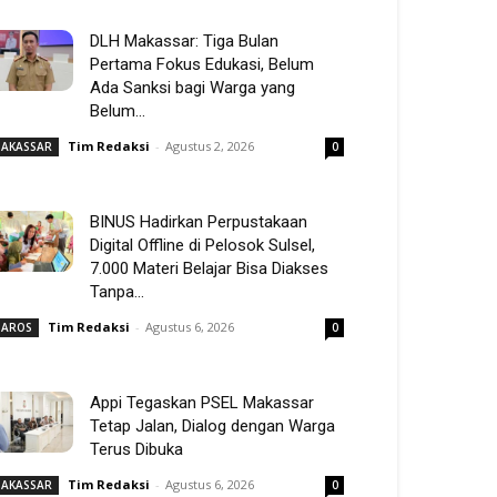
DLH Makassar: Tiga Bulan
Pertama Fokus Edukasi, Belum
Ada Sanksi bagi Warga yang
Belum...
Tim Redaksi
-
Agustus 2, 2026
AKASSAR
0
BINUS Hadirkan Perpustakaan
Digital Offline di Pelosok Sulsel,
7.000 Materi Belajar Bisa Diakses
Tanpa...
Tim Redaksi
-
Agustus 6, 2026
AROS
0
Appi Tegaskan PSEL Makassar
Tetap Jalan, Dialog dengan Warga
Terus Dibuka
Tim Redaksi
-
Agustus 6, 2026
AKASSAR
0