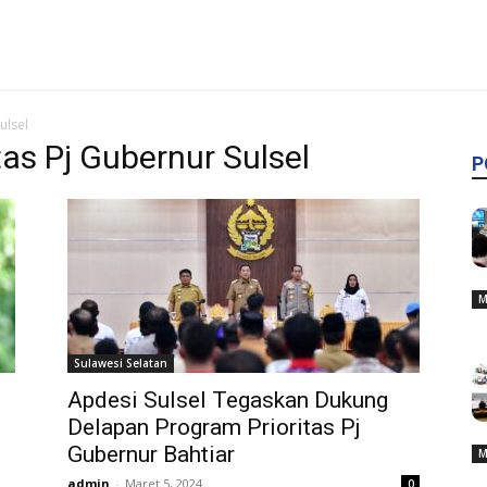
ulsel
tas Pj Gubernur Sulsel
P
M
Sulawesi Selatan
Apdesi Sulsel Tegaskan Dukung
Delapan Program Prioritas Pj
Gubernur Bahtiar
M
admin
-
Maret 5, 2024
0