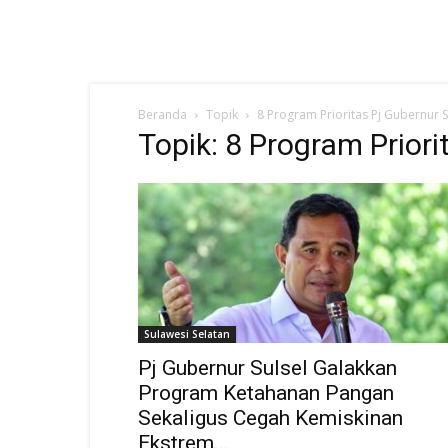
Beranda
Topik
8 Program Prioritas Pj Gubernur S
Topik: 8 Program Priori
Sulawesi Selatan
Pj Gubernur Sulsel Galakkan
Program Ketahanan Pangan
Sekaligus Cegah Kemiskinan
Ekstrem...