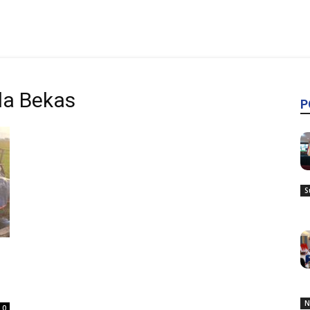
da Bekas
P
S
N
0