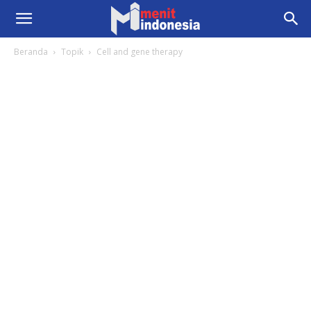
Beranda
Topik
Cell and gene therapy