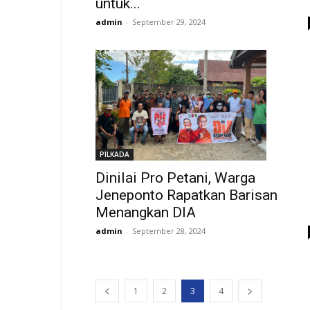
untuk...
admin
-
September 29, 2024
PILKADA
Dinilai Pro Petani, Warga
Jeneponto Rapatkan Barisan
Menangkan DIA
admin
-
September 28, 2024
1
2
3
4