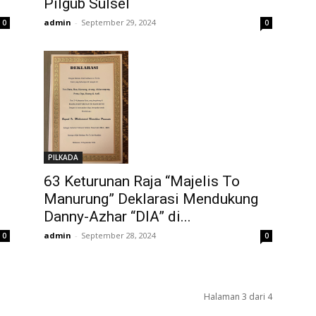
Pilgub Sulsel
admin
-
September 29, 2024
0
0
PILKADA
63 Keturunan Raja “Majelis To
Manurung” Deklarasi Mendukung
Danny-Azhar “DIA” di...
admin
-
September 28, 2024
0
0
Halaman 3 dari 4