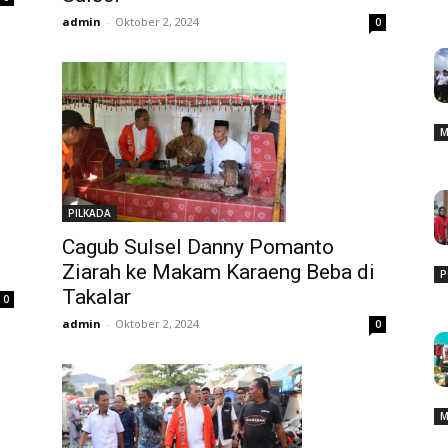
admin
-
Oktober 2, 2024
0
M
PILKADA
Cagub Sulsel Danny Pomanto
Ziarah ke Makam Karaeng Beba di
P
Takalar
0
admin
-
Oktober 2, 2024
0
M