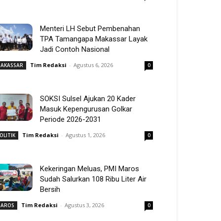
Menteri LH Sebut Pembenahan
TPA Tamangapa Makassar Layak
Jadi Contoh Nasional
Tim Redaksi
-
Agustus 6, 2026
AKASSAR
0
SOKSI Sulsel Ajukan 20 Kader
Masuk Kepengurusan Golkar
Periode 2026-2031
Tim Redaksi
-
Agustus 1, 2026
OLITIK
0
Kekeringan Meluas, PMI Maros
Sudah Salurkan 108 Ribu Liter Air
Bersih
Tim Redaksi
-
Agustus 3, 2026
AROS
0