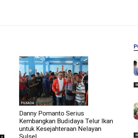
P
M
PILKADA
Danny Pomanto Serius
Kembangkan Budidaya Telur Ikan
untuk Kesejahteraan Nelayan
M
Sulsel
0