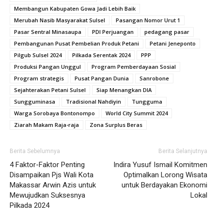
Membangun Kabupaten Gowa Jadi Lebih Baik
Merubah Nasib Masyarakat Sulsel
Pasangan Nomor Urut 1
Pasar Sentral Minasaupa
PDI Perjuangan
pedagang pasar
Pembangunan Pusat Pembelian Produk Petani
Petani Jeneponto
Pilgub Sulsel 2024
Pilkada Serentak 2024
PPP
Produksi Pangan Unggul
Program Pemberdayaan Sosial
Program strategis
Pusat Pangan Dunia
Sanrobone
Sejahterakan Petani Sulsel
Siap Menangkan DIA
Sungguminasa
Tradisional Nahdiyin
Tungguma
Warga Sorobaya Bontonompo
World City Summit 2024
Ziarah Makam Raja-raja
Zona Surplus Beras
Berita Sebelumnya
Berita Selanjutnya
4 Faktor-Faktor Penting
Indira Yusuf Ismail Komitmen
Disampaikan Pjs Wali Kota
Optimalkan Lorong Wisata
Makassar Arwin Azis untuk
untuk Berdayakan Ekonomi
Mewujudkan Suksesnya
Lokal
Pilkada 2024