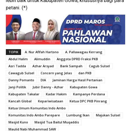
lebih baik untuk Kabupaten Gowa, khususnya bagi para
petani. (*)
TOPIK
A. Nur Afifah Hartono
A. Pallawagau Kerrang
Abdul Halim
Alimuddin
Anggota DPRD Fraksi PKB
Asri Tadda
Azhar Arsyad
Bank Sampah
Cagub Sulsel
Cawagub Sulsel
Concern yang Jelas
dan PKB
Danny Pomanto
DIA
Jaminan Harga Hasil Pertanian
Janji Politik
Jubir Danny - Azhar
Kabupaten Gowa
Kabupaten Takalar
Kadar Hakim
Kampanye Perdana
Kancah Global
Kepariwisataan
Ketua DPC PKB Pinrang
Ketua Umum Komunitas Indo Ambo
Komunitas Indo Ambo Parepare
Lumbung Ikan
Majukan Sulsel
Masjid Kuno
Masjid Tua Baitul Muqaddis
Maulid Nabi Muhammad SAW