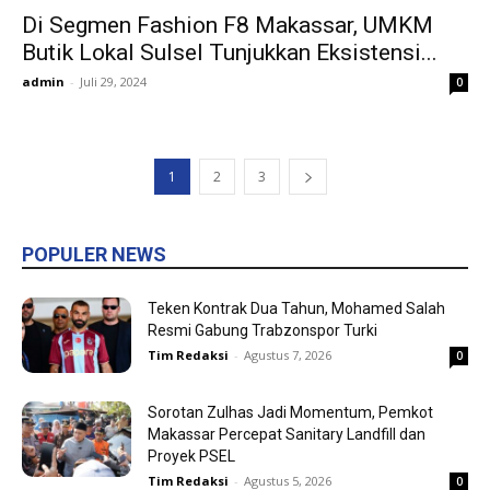
Di Segmen Fashion F8 Makassar, UMKM
Butik Lokal Sulsel Tunjukkan Eksistensi...
admin
-
Juli 29, 2024
0
1
2
3
POPULER NEWS
Teken Kontrak Dua Tahun, Mohamed Salah
Resmi Gabung Trabzonspor Turki
Tim Redaksi
-
Agustus 7, 2026
0
Sorotan Zulhas Jadi Momentum, Pemkot
Makassar Percepat Sanitary Landfill dan
Proyek PSEL
Tim Redaksi
-
Agustus 5, 2026
0