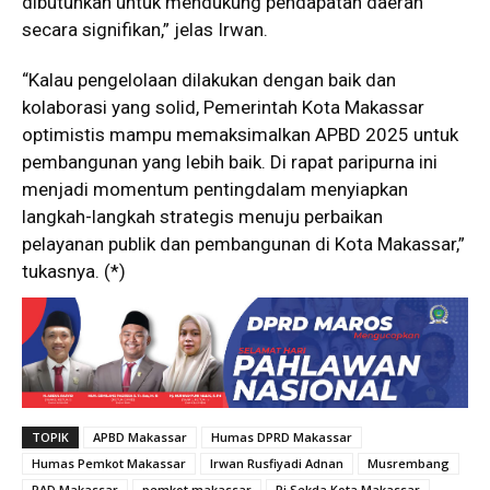
dibutuhkan untuk mendukung pendapatan daerah
secara signifikan,” jelas Irwan.
“Kalau pengelolaan dilakukan dengan baik dan
kolaborasi yang solid, Pemerintah Kota Makassar
optimistis mampu memaksimalkan APBD 2025 untuk
pembangunan yang lebih baik. Di rapat paripurna ini
menjadi momentum pentingdalam menyiapkan
langkah-langkah strategis menuju perbaikan
pelayanan publik dan pembangunan di Kota Makassar,”
tukasnya. (*)
TOPIK
APBD Makassar
Humas DPRD Makassar
Humas Pemkot Makassar
Irwan Rusfiyadi Adnan
Musrembang
PAD Makassar
pemkot makassar
Pj Sekda Kota Makassar