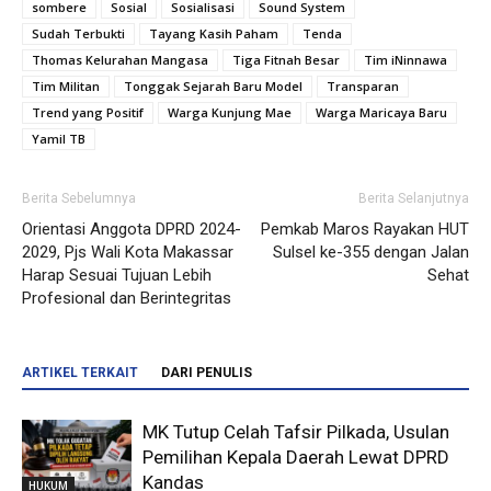
sombere
Sosial
Sosialisasi
Sound System
Sudah Terbukti
Tayang Kasih Paham
Tenda
Thomas Kelurahan Mangasa
Tiga Fitnah Besar
Tim iNinnawa
Tim Militan
Tonggak Sejarah Baru Model
Transparan
Trend yang Positif
Warga Kunjung Mae
Warga Maricaya Baru
Yamil TB
Berita Sebelumnya
Berita Selanjutnya
Orientasi Anggota DPRD 2024-
Pemkab Maros Rayakan HUT
2029, Pjs Wali Kota Makassar
Sulsel ke-355 dengan Jalan
Harap Sesuai Tujuan Lebih
Sehat
Profesional dan Berintegritas
ARTIKEL TERKAIT
DARI PENULIS
MK Tutup Celah Tafsir Pilkada, Usulan
Pemilihan Kepala Daerah Lewat DPRD
Kandas
HUKUM