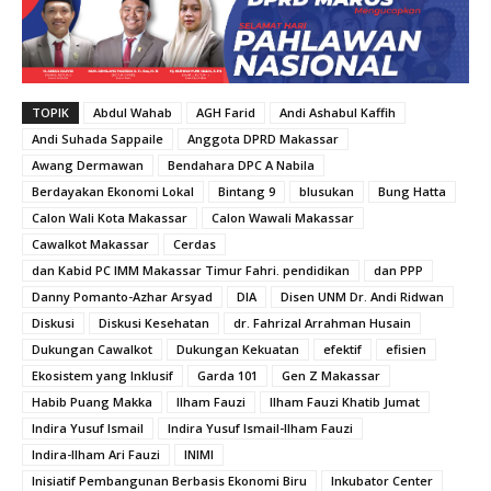
TOPIK
Abdul Wahab
AGH Farid
Andi Ashabul Kaffih
Andi Suhada Sappaile
Anggota DPRD Makassar
Awang Dermawan
Bendahara DPC A Nabila
Berdayakan Ekonomi Lokal
Bintang 9
blusukan
Bung Hatta
Calon Wali Kota Makassar
Calon Wawali Makassar
Cawalkot Makassar
Cerdas
dan Kabid PC IMM Makassar Timur Fahri. pendidikan
dan PPP
Danny Pomanto-Azhar Arsyad
DIA
Disen UNM Dr. Andi Ridwan
Diskusi
Diskusi Kesehatan
dr. Fahrizal Arrahman Husain
Dukungan Cawalkot
Dukungan Kekuatan
efektif
efisien
Ekosistem yang Inklusif
Garda 101
Gen Z Makassar
Habib Puang Makka
Ilham Fauzi
Ilham Fauzi Khatib Jumat
Indira Yusuf Ismail
Indira Yusuf Ismail-Ilham Fauzi
Indira-Ilham Ari Fauzi
INIMI
Inisiatif Pembangunan Berbasis Ekonomi Biru
Inkubator Center