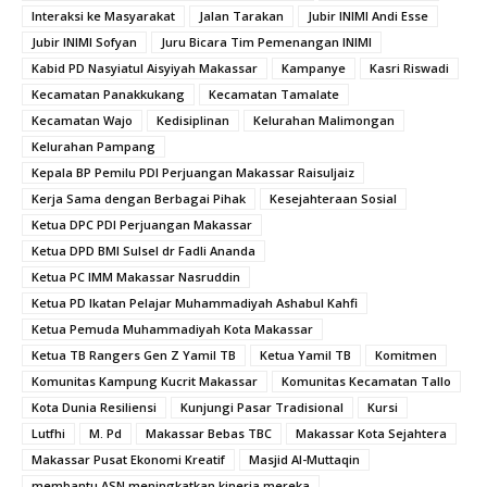
Interaksi ke Masyarakat
Jalan Tarakan
Jubir INIMI Andi Esse
Jubir INIMI Sofyan
Juru Bicara Tim Pemenangan INIMI
Kabid PD Nasyiatul Aisyiyah Makassar
Kampanye
Kasri Riswadi
Kecamatan Panakkukang
Kecamatan Tamalate
Kecamatan Wajo
Kedisiplinan
Kelurahan Malimongan
Kelurahan Pampang
Kepala BP Pemilu PDI Perjuangan Makassar Raisuljaiz
Kerja Sama dengan Berbagai Pihak
Kesejahteraan Sosial
Ketua DPC PDI Perjuangan Makassar
Ketua DPD BMI Sulsel dr Fadli Ananda
Ketua PC IMM Makassar Nasruddin
Ketua PD Ikatan Pelajar Muhammadiyah Ashabul Kahfi
Ketua Pemuda Muhammadiyah Kota Makassar
Ketua TB Rangers Gen Z Yamil TB
Ketua Yamil TB
Komitmen
Komunitas Kampung Kucrit Makassar
Komunitas Kecamatan Tallo
Kota Dunia Resiliensi
Kunjungi Pasar Tradisional
Kursi
Lutfhi
M. Pd
Makassar Bebas TBC
Makassar Kota Sejahtera
Makassar Pusat Ekonomi Kreatif
Masjid Al-Muttaqin
membantu ASN meningkatkan kinerja mereka