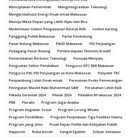
Menciptakan Pemerintah
Mengintegrasikan Teknologi
Mengkristalisasi Energi Emak-emak Makassar
Menuju Masa Depan yang Lebih Hijau dan Biru
Modernisasi Sistem Pengawasan Kinerja ASN
nonton bareng
Panggung Politik Makassar
Partai Pendukung
Pasar Butung Makassar
PAUD Makassar
PDI Perjuangan
Pedagang Pasar Butung
Pemberdayaan Ekonomi Kreatif
Pemerintahan Berbasis Teknologi
Pemuda Menyala
Penguatan Sektor Pendidikan
Pengurus DPC BMI Makassar
Pengurus PAC PDI Perjuangan se-Kota Makassar
Penyakit TBC
Penyambung Lidah Emak-emak
Peresmian Posko Pemenangan
Peringatan Maulid Nabi Muhammad SAW
Perubahan Lebih Baik
Pilkada Serentak 2024
Pilwali 2024
Pilwalkot M<akassar 2024
PKB
Pluralis
Program Jagai Anakta
Program Kegiatan Sosial
Program Lorong Wisata
Program Pendidikan
Program Penyediaan Tiga Fasilitas Utama
Program yang Jelas
Pusat Kajian Politik dan Kebijakan Publik
Rappocini
Rizka Azizah
Sangat Egaliter
Sofyan Setiawan