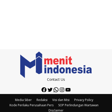
Contact Us
Facebook
Twitter
WhatsApp
Instagram
YouTube
Media Siber
Redaksi
Visi dan Misi
Privacy Policy
Kode Perilaku Perusahaan Pers
SOP Perlindungan Wartawan
Disclaimer