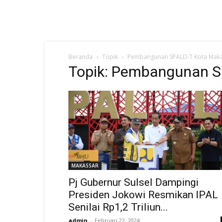
Beranda
Topik
Pembangunan SPALD-T Kota Mak
Topik: Pembangunan S
MAKASSAR
Pj Gubernur Sulsel Dampingi
Presiden Jokowi Resmikan IPAL
Senilai Rp1,2 Triliun...
admin
-
Februari 22, 2024