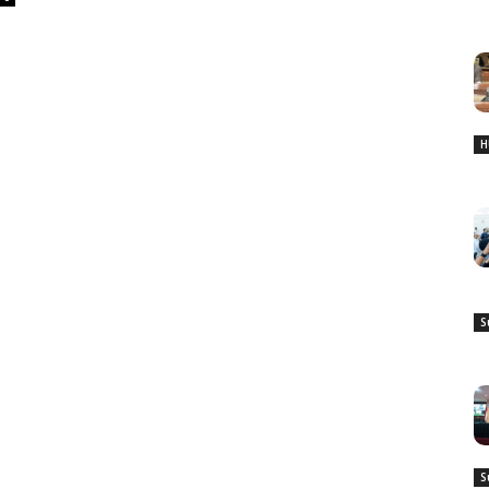
H
S
S