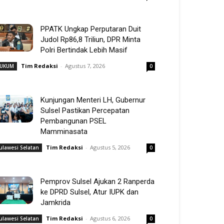
PPATK Ungkap Perputaran Duit
Judol Rp86,8 Triliun, DPR Minta
Polri Bertindak Lebih Masif
Tim Redaksi
-
Agustus 7, 2026
UKUM
0
Kunjungan Menteri LH, Gubernur
Sulsel Pastikan Percepatan
Pembangunan PSEL
Mamminasata
Tim Redaksi
-
Agustus 5, 2026
ulawesi Selatan
0
Pemprov Sulsel Ajukan 2 Ranperda
ke DPRD Sulsel, Atur IUPK dan
Jamkrida
Tim Redaksi
-
Agustus 6, 2026
ulawesi Selatan
0