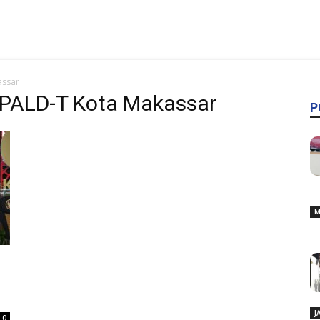
assar
PALD-T Kota Makassar
P
M
J
0