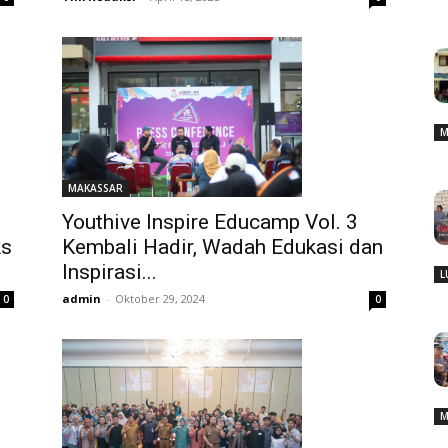
M
MAKASSAR
Youthive Inspire Educamp Vol. 3
ks
Kembali Hadir, Wadah Edukasi dan
Inspirasi...
L
admin
-
Oktober 29, 2024
0
0
M