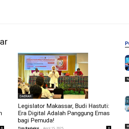
ar
P
N
DAERAH
Legislator Makassar, Budi Hastuti:
h
Era Digital Adalah Panggung Emas
bagi Pemuda!
M
Tim Redaksi
-
April 15, 2025
0
0