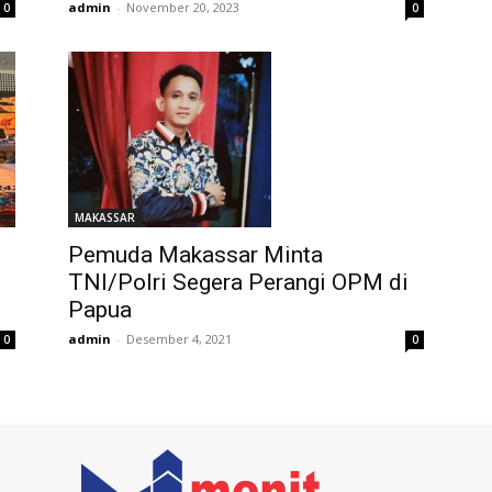
admin
-
November 20, 2023
0
0
MAKASSAR
,
Pemuda Makassar Minta
TNI/Polri Segera Perangi OPM di
Papua
admin
-
Desember 4, 2021
0
0