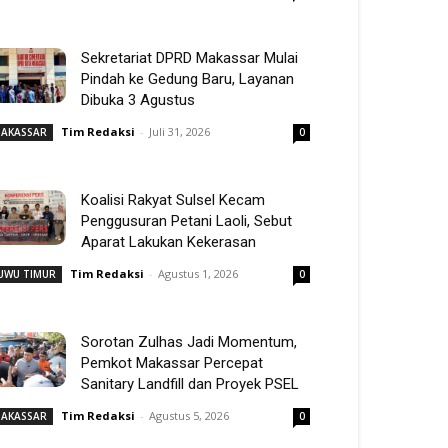
Sekretariat DPRD Makassar Mulai
Pindah ke Gedung Baru, Layanan
Dibuka 3 Agustus
Tim Redaksi
-
Juli 31, 2026
AKASSAR
0
Koalisi Rakyat Sulsel Kecam
Penggusuran Petani Laoli, Sebut
Aparat Lakukan Kekerasan
Tim Redaksi
-
Agustus 1, 2026
UWU TIMUR
0
Sorotan Zulhas Jadi Momentum,
Pemkot Makassar Percepat
Sanitary Landfill dan Proyek PSEL
Tim Redaksi
-
Agustus 5, 2026
AKASSAR
0