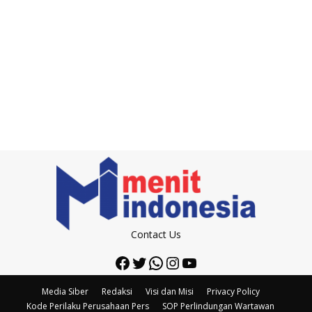
Contact Us
Facebook
Twitter
WhatsApp
Instagram
YouTube
Media Siber
Redaksi
Visi dan Misi
Privacy Policy
Kode Perilaku Perusahaan Pers
SOP Perlindungan Wartawan