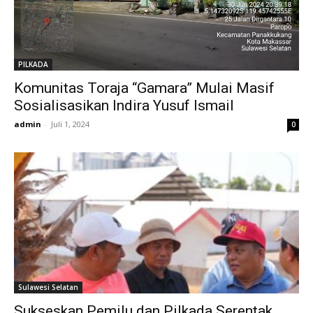
PILKADA
Komunitas Toraja “Gamara” Mulai Masif
Sosialisasikan Indira Yusuf Ismail
admin
-
Juli 1, 2024
0
Sulawesi Selatan
Sukseskan Pemilu dan Pilkada Serentak,