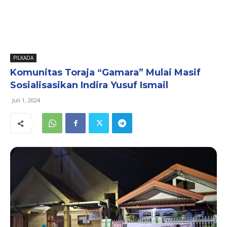
PILKADA
Komunitas Toraja “Gamara” Mulai Masif
Sosialisasikan Indira Yusuf Ismail
Juli 1, 2024