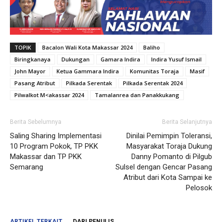
TOPIK
Bacalon Wali Kota Makassar 2024
Baliho
Biringkanaya
Dukungan
Gamara Indira
Indira Yusuf Ismail
John Mayor
Ketua Gammara Indira
Komunitas Toraja
Masif
Pasang Atribut
Pilkada Serentak
Pilkada Serentak 2024
Pilwalkot M<akassar 2024
Tamalanrea dan Panakkukang
Berita Sebelumnya
Berita Selanjutnya
Saling Sharing Implementasi
Dinilai Pemimpin Toleransi,
10 Program Pokok, TP PKK
Masyarakat Toraja Dukung
Makassar dan TP PKK
Danny Pomanto di Pilgub
Semarang
Sulsel dengan Gencar Pasang
Atribut dari Kota Sampai ke
Pelosok
ARTIKEL TERKAIT
DARI PENULIS