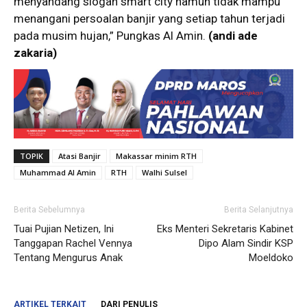
menyandang slogan smart city namun tidak mampu
menangani persoalan banjir yang setiap tahun terjadi
pada musim hujan,” Pungkas Al Amin.
(andi ade
zakaria)
TOPIK
Atasi Banjir
Makassar minim RTH
Muhammad Al Amin
RTH
Walhi Sulsel
Berita Sebelumnya
Berita Selanjutnya
Tuai Pujian Netizen, Ini
Eks Menteri Sekretaris Kabinet
Tanggapan Rachel Vennya
Dipo Alam Sindir KSP
Tentang Mengurus Anak
Moeldoko
ARTIKEL TERKAIT
DARI PENULIS