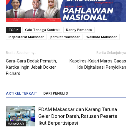
TOPIK
Calo Tenaga Kontrak
Danny Pomanto
Inspektorat Makassar
pemkot makassar
Walikota Makassar
Berita Sebelumnya
Berita Selanjutnya
Gara-Gara Bedak Pemutih,
Kapolres-Kajari Maros Gagas
Kartika Ingin Jebak Dokter
Ide Digitalisasi Penyidikan
Richard
ARTIKEL TERKAIT
DARI PENULIS
PDAM Makassar dan Karang Taruna
Gelar Donor Darah, Ratusan Peserta
Ikut Berpartisipasi
MAKASSAR