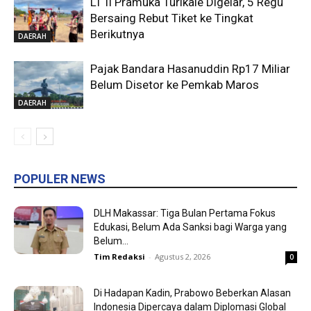
LT II Pramuka Turikale Digelar, 5 Regu
Bersaing Rebut Tiket ke Tingkat
Berikutnya
DAERAH
Pajak Bandara Hasanuddin Rp17 Miliar
Belum Disetor ke Pemkab Maros
DAERAH
POPULER NEWS
DLH Makassar: Tiga Bulan Pertama Fokus
Edukasi, Belum Ada Sanksi bagi Warga yang
Belum...
Tim Redaksi
-
Agustus 2, 2026
0
Di Hadapan Kadin, Prabowo Beberkan Alasan
Indonesia Dipercaya dalam Diplomasi Global