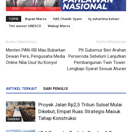
TOPIK
Bupati Maros
HAS Chaidir Syam
hj suhartina bohari
Tim asesor UNESCO
Wabup Maros
Berita Sebelumnya
Berita Selanjutnya
Menteri PAN-RB Mau Bubarkan
Plt Gubernur Beri Arahan
Dewan Pers, Pengusaha Media
Perseroda Sebelum Lanjutkan
Online Nilai Usul Itu Konyol
Pembangunan Twin Tower:
Lengkapi Syarat Sesuai Aturan
ARTIKEL TERKAIT
DARI PENULIS
Proyek Jalan Rp2,5 Triliun Sulsel Mulai
Dikebut, Empat Ruas Strategis Masuk
Tahap Konstruksi
DAERAH