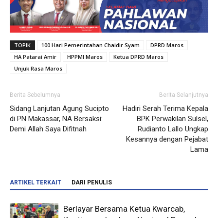
TOPIK
100 Hari Pemerintahan Chaidir Syam
DPRD Maros
HA Patarai Amir
HPPMI Maros
Ketua DPRD Maros
Unjuk Rasa Maros
Berita Sebelumnya
Berita Selanjutnya
Sidang Lanjutan Agung Sucipto
Hadiri Serah Terima Kepala
di PN Makassar, NA Bersaksi:
BPK Perwakilan Sulsel,
Demi Allah Saya Difitnah
Rudianto Lallo Ungkap
Kesannya dengan Pejabat
Lama
ARTIKEL TERKAIT
DARI PENULIS
Berlayar Bersama Ketua Kwarcab,