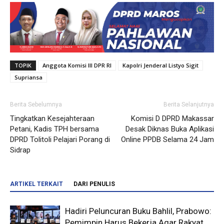
TOPIK
Anggota Komisi III DPR RI
Kapolri Jenderal Listyo Sigit
Supriansa
Berita Sebelumnya
Berita Selanjutnya
Tingkatkan Kesejahteraan
Komisi D DPRD Makassar
Petani, Kadis TPH bersama
Desak Diknas Buka Aplikasi
DPRD Tolitoli Pelajari Porang di
Online PPDB Selama 24 Jam
Sidrap
ARTIKEL TERKAIT
DARI PENULIS
Hadiri Peluncuran Buku Bahlil, Prabowo:
Pemimpin Harus Bekerja Agar Rakyat