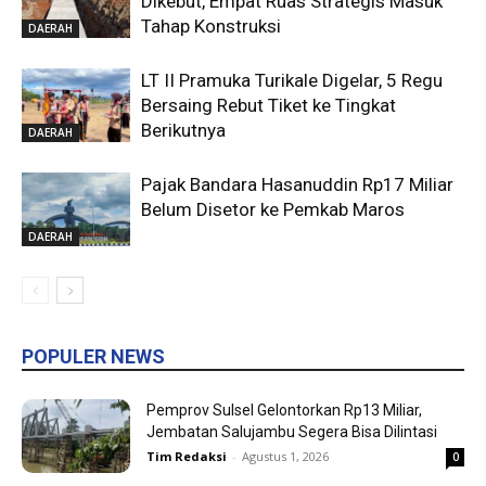
Dikebut, Empat Ruas Strategis Masuk
Tahap Konstruksi
DAERAH
LT II Pramuka Turikale Digelar, 5 Regu
Bersaing Rebut Tiket ke Tingkat
Berikutnya
DAERAH
Pajak Bandara Hasanuddin Rp17 Miliar
Belum Disetor ke Pemkab Maros
DAERAH
POPULER NEWS
Pemprov Sulsel Gelontorkan Rp13 Miliar,
Jembatan Salujambu Segera Bisa Dilintasi
Tim Redaksi
-
Agustus 1, 2026
0