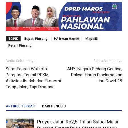
TOPIK
Bupati Pinrang
HA Irwan Hamid
Mapalili
Petani Pinrang
Berita Sebelumnya
Berita Selanjutnya
Surat Edaran Walikota
AHY: Negara Sedang Genting,
Parepare Terkait PPKM,
Rakyat Harus Diselamatkan
Aktivitas Ibadah dan Ekonomi
dari Covid-19
Tetap Jalan, Tapi Dibatasi
ARTIKEL TERKAIT
DARI PENULIS
Proyek Jalan Rp2,5 Triliun Sulsel Mulai