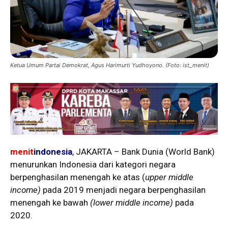
Ketua Umum Partai Demokrat, Agus Harimurti Yudhoyono. (Foto: ist_menit)
menit
indonesia
, JAKARTA – Bank Dunia (World Bank)
menurunkan Indonesia dari kategori negara
berpenghasilan menengah ke atas (
upper middle
income)
pada 2019 menjadi negara berpenghasilan
menengah ke bawah
(lower middle income)
pada
2020.