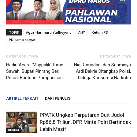
TOPIK
Agus Harimurti Yudhoyono
AHY
Ketum PD
PD sama rakyat
Berita Sebelumnya
Berita Selanjutnya
Hadiri Acara ‘Mappalili’ Turun
Nia Ramadani dan Suaminya
Sawah, Bupati Pinrang Beri
Ardi Bakrie Ditangkap Polisi,
Petani Bantuan Pompanisasi
Diduga Konsumsi Narkoba
ARTIKEL TERKAIT
DARI PENULIS
PPATK Ungkap Perputaran Duit Judol
Rp86,8 Triliun, DPR Minta Polri Bertindak
Lebih Masif
HUKUM