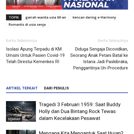
TOPIK
gairah wanita usia 60-an
kencan daring e-Harmony
Romantis di usia senja
Berita Sebelumnya
Berita Selanjutnya
Isolasi Apung Terpadu di KM
Diduga Sengaja Dicovidkan,
Umsini Untuk Pasien Covid-19
Seorang Anak Petani Batal ke
Telah Direstui Kemenkes RI
Istana Jadi Paskibraka,
Penggantinya Un-Procedure
ARTIKEL TERKAIT
DARI PENULIS
Tragedi 3 Februari 1959: Saat Buddy
Holly dan Dua Bintang Rock Tewas
dalam Kecelakaan Pesawat
SEJARAH
Mengapa Kita Mengantuk Saat Hujan?