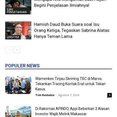
Begini Penjelasan Ilmiahnya!
ILMU
PENGETAHUAN
Hamish Daud Buka Suara soal Isu
Orang Ketiga, Tegaskan Sabrina Alatas
Hanya Teman Lama
LIFESTYLE
POPULER NEWS
Wamenkes Tinjau Skrining TBC di Maros,
Tekankan Tracing Kontak Erat untuk Tekan
Kasus
Tim Redaksi
-
Agustus 7, 2026
0
Di Rakornas APINDO, Appi Beberkan 3 Alasan
Investor Wajib Melirik Makassar