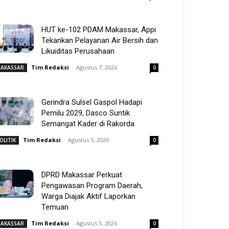
HUT ke-102 PDAM Makassar, Appi
Tekankan Pelayanan Air Bersih dan
Likuiditas Perusahaan
Tim Redaksi
-
Agustus 7, 2026
AKASSAR
0
Gerindra Sulsel Gaspol Hadapi
Pemilu 2029, Dasco Suntik
Semangat Kader di Rakorda
Tim Redaksi
-
Agustus 5, 2026
OLITIK
0
DPRD Makassar Perkuat
Pengawasan Program Daerah,
Warga Diajak Aktif Laporkan
Temuan
Tim Redaksi
-
Agustus 3, 2026
AKASSAR
0