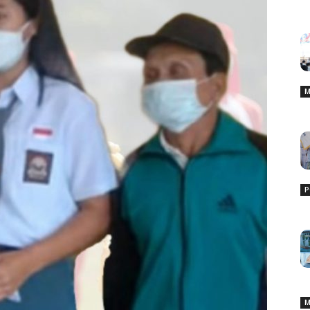
M
P
M