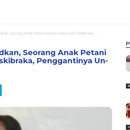
kan, Seorang Anak Petani Batal ke Istana Jadi Paskibraka,...
P
dkan, Seorang Anak Petani
askibraka, Penggantinya Un-
M
H