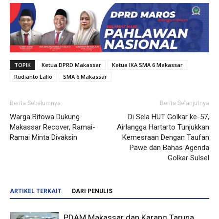
TOPIK
Ketua DPRD Makassar
Ketua IKA SMA 6 Makassar
Rudianto Lallo
SMA 6 Makassar
Berita Sebelumnya
Berita Selanjutnya
Warga Bitowa Dukung
Di Sela HUT Golkar ke-57,
Makassar Recover, Ramai-
Airlangga Hartarto Tunjukkan
Ramai Minta Divaksin
Kemesraan Dengan Taufan
Pawe dan Bahas Agenda
Golkar Sulsel
ARTIKEL TERKAIT
DARI PENULIS
PDAM Makassar dan Karang Taruna