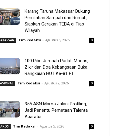
Karang Taruna Makassar Dukung
Pemilahan Sampah dari Rumah,
Siapkan Gerakan TEBA di Tiap
Wilayah
Tim Redaksi
-
Agustus 6, 2026
AKASSAR
0
100 Ribu Jemaah Padati Monas,
Zikir dan Doa Kebangsaan Buka
Rangkaian HUT Ke-81 RI
Tim Redaksi
-
Agustus 2, 2026
ASIONAL
0
355 ASN Maros Jalani Profiling,
Jadi Penentu Pemetaan Talenta
Aparatur
Tim Redaksi
-
Agustus 5, 2026
AROS
0