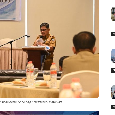
M
N
 pada acara Workshop Kehumasan. (Foto: Ist)
M