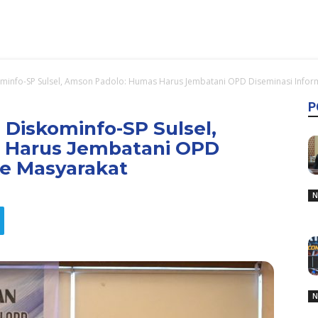
nfo-SP Sulsel, Amson Padolo: Humas Harus Jembatani OPD Diseminasi Informa
P
iskominfo-SP Sulsel,
 Harus Jembatani OPD
ke Masyarakat
N
N