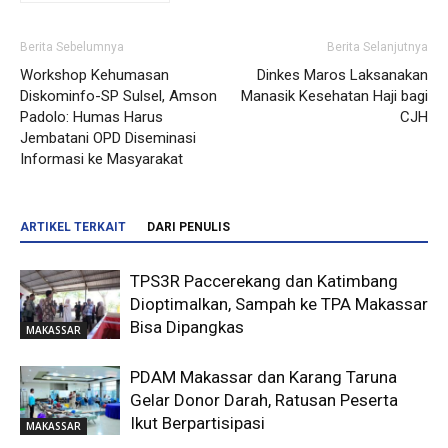
Berita Sebelumnya
Berita Selanjutnya
Workshop Kehumasan
Dinkes Maros Laksanakan
Diskominfo-SP Sulsel, Amson
Manasik Kesehatan Haji bagi
Padolo: Humas Harus
CJH
Jembatani OPD Diseminasi
Informasi ke Masyarakat
ARTIKEL TERKAIT
DARI PENULIS
TPS3R Paccerekang dan Katimbang
Dioptimalkan, Sampah ke TPA Makassar
Bisa Dipangkas
MAKASSAR
PDAM Makassar dan Karang Taruna
Gelar Donor Darah, Ratusan Peserta
Ikut Berpartisipasi
MAKASSAR