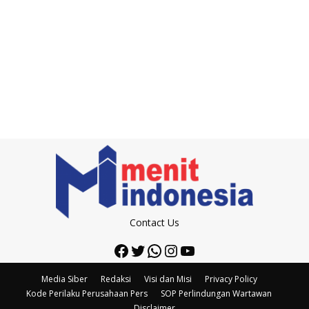
Contact Us
Facebook
Twitter
WhatsApp
Instagram
YouTube
Media Siber
Redaksi
Visi dan Misi
Privacy Policy
Kode Perilaku Perusahaan Pers
SOP Perlindungan Wartawan
Disclaimer