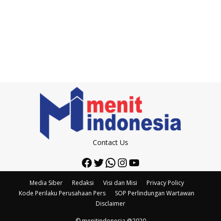
Contact Us
Facebook
Twitter
WhatsApp
Instagram
YouTube
Media Siber
Redaksi
Visi dan Misi
Privacy Policy
Kode Perilaku Perusahaan Pers
SOP Perlindungan Wartawan
Disclaimer
© menitindonesia @2020