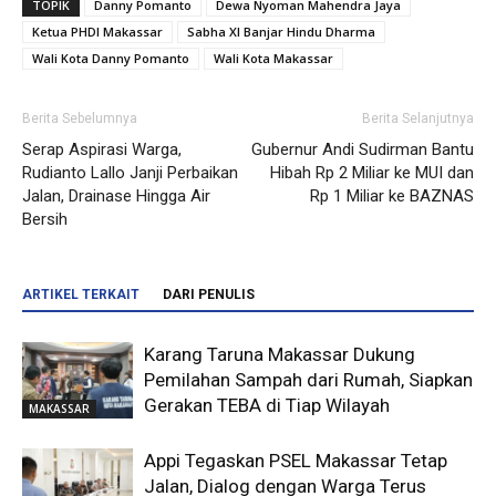
TOPIK
Danny Pomanto
Dewa Nyoman Mahendra Jaya
Ketua PHDI Makassar
Sabha XI Banjar Hindu Dharma
Wali Kota Danny Pomanto
Wali Kota Makassar
Berita Sebelumnya
Berita Selanjutnya
Serap Aspirasi Warga,
Gubernur Andi Sudirman Bantu
Rudianto Lallo Janji Perbaikan
Hibah Rp 2 Miliar ke MUI dan
Jalan, Drainase Hingga Air
Rp 1 Miliar ke BAZNAS
Bersih
ARTIKEL TERKAIT
DARI PENULIS
Karang Taruna Makassar Dukung
Pemilahan Sampah dari Rumah, Siapkan
Gerakan TEBA di Tiap Wilayah
MAKASSAR
Appi Tegaskan PSEL Makassar Tetap
Jalan, Dialog dengan Warga Terus